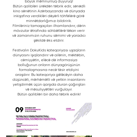
böyük məmnunluq duyuruq!
Bütün qalibləri ürəkdən təbrik edir, sənədli
kino sənətinin Azərbaycanda və dünyada
inkişafına verdikləri dəyərli töhfələrə görə
minnətdarlığımızı bildiririk.
Filmləriniz tamaşaçıları ilhamlandırır, dərin
mövzular ətrafında söhbətlərə təkan verir
və zamanımızın ruhunu səmimi və yaradıcı
şəkildə əks etdirir.
Festivalın DokuKids kateqoriyası uşaqların
dünyasını işıqlandırır və ailənin, məktəbin,
cəmiyyətin, eləcə də informasiya
bolluğunun onların dünyagörüşünün
formalaşmasına necə təsir etdiyini
araşdırır. Bu kateqoriya gələcəyin daha
düşüncəli, mərhəmətli və yetkin insanlarını
yetişdirmək üçün qarşıda duran çağırışları
və məsuliyyətləri vurğulayır.
Bütün qalibləri bir daha təbrik edirik!