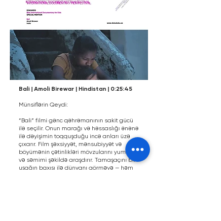
Bali | Amoli Birewar | Hindistan | 0:25:45
Münsiflərin Qeydi:
“Bali” filmi gənc qəhrəmanının sakit gücü
ilə seçilir. Onun marağı və həssaslığı ənənə
ilə dəyişimin toqquşduğu incə anları üzə
çıxarır. Film şəxsiyyət, mənsubiyyət və
böyümənin çətinlikləri mövzularını yumşaq
və səmimi şəkildə araşdırır. Tamaşaçını bir
uşağın baxışı ilə dünyanı görməyə — həm
dinləməyə, həm də danışmağa dəvət edir.