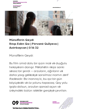
Münsiflərin Qeydi
Rəqs Edən Qız | Pərvanə Quliyeva |
Azərbaycan | 0:16:32
Münsiflərin Qeydi:
Bu film ümid dolu bir qızın incə və duyğulu
hekayəsini danışır. Məlahətin rəqsi sanki
səssiz bir şeirdi — arzuların, ağrıların və
daha yaxşı gələcəyə sarsılmaz inamın zərif
ifadəsidir. Biz inanırıq ki, bu qız bir gün
böyüyəcək və öz yolunu tapacaq. Qoy yolu
işıqla dolsun, arzuları qanad açsın və
ürəyindəki bütün istəklər gerçəyə çevrilsin.