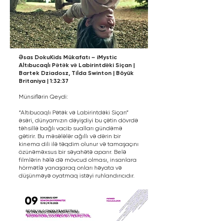
Əsas DokuKids Mükafatı – iMystic
Altıbucaqlı Pətək və Labirintdəki Siçan |
Bartek Dziadosz, Tilda Swinton | Böyük
Britaniya | 1:32:37
Münsiflərin Qeydi:
“Altıbucaqlı Pətək və Labirintdəki Siçan”
əsəri, dünyamızın dəyişdiyi bu çətin dövrdə
təhsillə bağlı vacib sualları gündəmə
gətirir. Bu məsələlər ağıllı və dərin bir
kinema dili ilə təqdim olunur və tamaşaçını
özünəməxsus bir səyahətə aparır. Belə
filmlərin hələ də mövcud olması, insanlara
hörmətlə yanaşaraq onları həyata və
düşünməyə oyatmaq istəyi ruhlandırıcıdır.