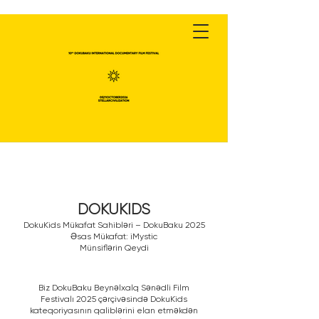
DOKUKIDS
DokuKids Mükafat Sahibləri – DokuBaku 2025
Əsas Mükafat: iMystic
Münsiflərin Qeydi
Biz DokuBaku Beynəlxalq Sənədli Film
Festivalı 2025 çərçivəsində DokuKids
kateqoriyasının qaliblərini elan etməkdən