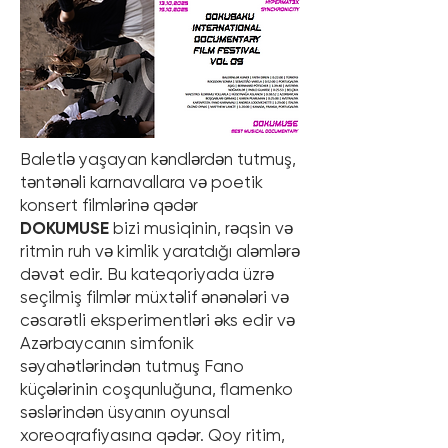
Baletlə yaşayan kəndlərdən tutmuş,
təntənəli karnavallara və poetik
konsert filmlərinə qədər
DOKUMUSE
bizi musiqinin, rəqsin və
ritmin ruh və kimlik yaratdığı aləmlərə
dəvət edir. Bu kateqoriyada üzrə
seçilmiş filmlər müxtəlif ənənələri və
cəsarətli eksperimentləri əks edir və
Azərbaycanın simfonik
səyahətlərindən tutmuş Fano
küçələrinin coşqunluğuna, flamenko
səslərindən üsyanın oyunsal
xoreoqrafiyasına qədər. Qoy ritim,