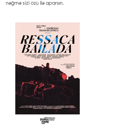
nəğmə sizi özü ilə aparsın.